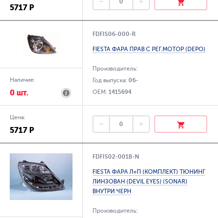
5717 Р
FDFIS06-000-R
FIESTA ФАРА ПРАВ С РЕГ.МОТОР (DEPO)
Производитель:
Наличие:
Год выпуска:
06-
0 шт.
OEM:
1415694
Цена:
5717 Р
FDFIS02-001B-N
FIESTA ФАРА Л+П (КОМПЛЕКТ) ТЮНИНГ
ЛИНЗОВАН (DEVIL EYES) (SONAR)
ВНУТРИ ЧЕРН
Производитель: