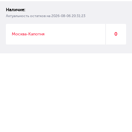
Наличие:
Актуальность остатков на
2026-08-06 20:31:23
0
Москва-Капотня
© 2007 – 2017 Форвард, интернет магазин автозапчастей, склад
автозапчастей в Москве, автозапчасти оптом от производителей»
Создание сайта –
WebGK