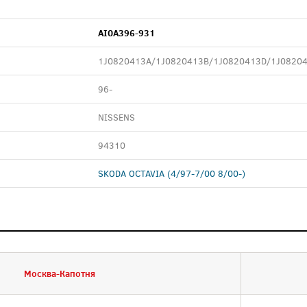
AI0A396-931
1J0820413A/1J0820413B/1J0820413D/1J0820
96-
NISSENS
94310
SKODA OCTAVIA (4/97-7/00 8/00-)
Москва-Капотня