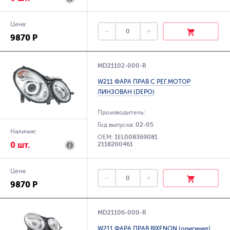
Цена:
9870 Р
MD21102-000-R
W211 ФАРА ПРАВ С РЕГ.МОТОР
ЛИНЗОВАН (DEPO)
Производитель:
Год выпуска:
02-05
Наличие:
OEM:
1EL008369081
0 шт.
2118200461
Цена:
9870 Р
MD21106-000-R
W211 ФАРА ПРАВ BIXENON (оригинал)