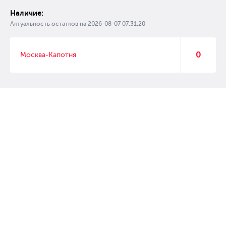
Наличие:
Актуальность остатков на
2026-08-07 07:31:20
0
Москва-Капотня
© 2007 – 2017 Форвард, интернет магазин автозапчастей, склад
автозапчастей в Москве, автозапчасти оптом от производителей»
Создание сайта –
WebGK