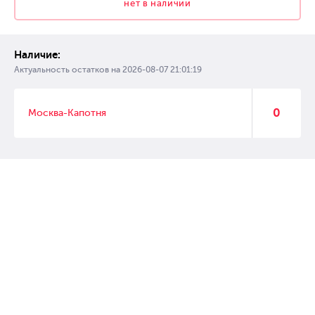
нет в наличии
Наличие:
Актуальность остатков на
2026-08-07 21:01:19
0
Москва-Капотня
© 2007 – 2017 Форвард, интернет магазин автозапчастей, склад
автозапчастей в Москве, автозапчасти оптом от производителей»