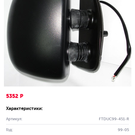
5352 Р
Характеристики:
Артикул:
FTDUC99-451-R
Год:
99-05