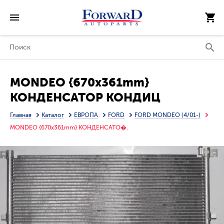
MONDEO {670x361mm}
КОНДЕНСАТОР КОНДИЦ
(см.каталог)
Главная
Каталог
ЕВРОПА
FORD
FORD MONDEO (4/01-)
MONDEO {670x361mm} КОНДЕНСАТО�.