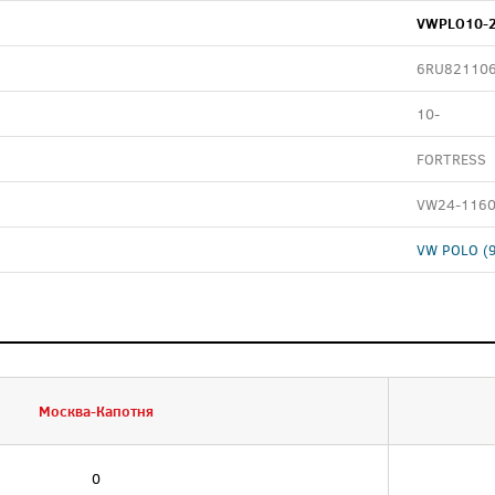
VWPLO10-2
6RU82110
10-
FORTRESS
VW24-1160
VW POLO (
Москва-Капотня
0