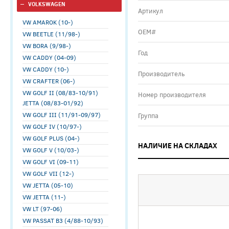
VOLKSWAGEN
Артикул
VW AMAROK (10-)
ОЕМ#
VW BEETLE (11/98-)
VW BORA (9/98-)
Год
VW CADDY (04-09)
VW CADDY (10-)
Производитель
VW CRAFTER (06-)
VW GOLF II (08/83-10/91)
Номер производителя
JETTA (08/83-01/92)
VW GOLF III (11/91-09/97)
Группа
VW GOLF IV (10/97-)
VW GOLF PLUS (04-)
НАЛИЧИЕ НА СКЛАДАХ
VW GOLF V (10/03-)
VW GOLF VI (09-11)
VW GOLF VII (12-)
VW JETTA (05-10)
VW JETTA (11-)
VW LT (97-06)
VW PASSAT B3 (4/88-10/93)