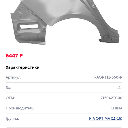
6447 Р
Характеристики:
Артикул:
KAOPT11-560-R
Год:
11-
OEM:
715042TC00
Производитель:
CHINA
Группа:
KIA OPTIMA (11-16)