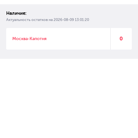
Наличие:
Актуальность остатков на
2026-08-09 13:01:20
0
Москва-Капотня
© 2007 – 2017 Форвард, интернет магазин автозапчастей, склад
автозапчастей в Москве, автозапчасти оптом от производителей»
Создание сайта –
WebGK