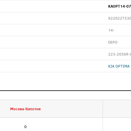
KAOPT14-07
922022T53
14-
DEPO
223-2036R-
KIA OPTIMA 
Москва-Капотня
0