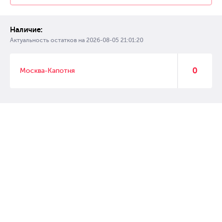
Наличие:
Актуальность остатков на
2026-08-05 21:01:20
0
Москва-Капотня
© 2007 – 2017 Форвард, интернет магазин автозапчастей, склад
автозапчастей в Москве, автозапчасти оптом от производителей»