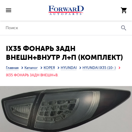
IX35 ФОНАРЬ ЗАДН
ВНЕШН+ВНУТР Л+П (КОМПЛЕКТ)
ТЮНИНГ С ДИОД
Главная
Каталог
КОРЕЯ
HYUNDAI
HYUNDAI IX35 (10- )
СВЕТЯЩ.СЕКЦИЯМИ ТОНИР
IX35 ФОНАРЬ ЗАДН ВНЕШН+В.
(SONAR) ВНУТРИ КРАСН-БЕЛ