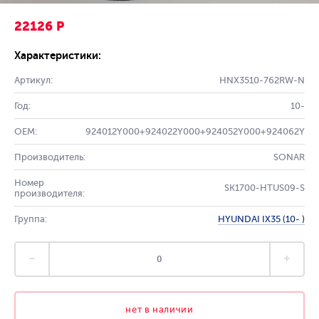
22126 Р
Характеристики:
Артикул:
HNX3510-762RW-N
Год:
10-
OEM:
924012Y000+924022Y000+924052Y000+924062Y
Производитель:
SONAR
Номер
SK1700-HTUS09-S
производителя:
Группа:
HYUNDAI IX35 (10- )
нет в наличии