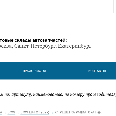
товые склады автозапчастей:
сква, Санкт-Петербург, Екатеринбург
ПРАЙС-ЛИСТЫ
КОНТАКТЫ
А
→
BMW
→
BMW E84 X1 (09-)
→
X1 РЕШЕТКА РАДИАТОРА П�.