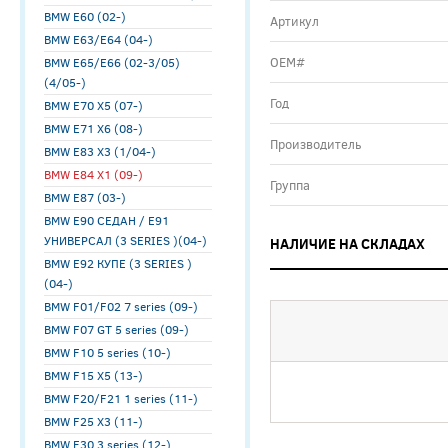
BMW E60 (02-)
Артикул
BMW E63/E64 (04-)
ОЕМ#
BMW E65/E66 (02-3/05)
(4/05-)
Год
BMW E70 X5 (07-)
BMW E71 X6 (08-)
Производитель
BMW E83 X3 (1/04-)
BMW E84 X1 (09-)
Группа
BMW E87 (03-)
BMW E90 СЕДАН / E91
УНИВЕРСАЛ (3 SERIES )(04-)
НАЛИЧИЕ НА СКЛАДАХ
BMW E92 КУПЕ (3 SERIES )
(04-)
BMW F01/F02 7 series (09-)
BMW F07 GT 5 series (09-)
BMW F10 5 series (10-)
BMW F15 X5 (13-)
BMW F20/F21 1 series (11-)
BMW F25 X3 (11-)
BMW F30 3 series (12-)