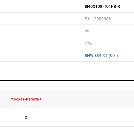
BM0X109-101HB-R
51112993306
09-
TYG
BMW E84 X1 (09-)
Москва-Капотня
0