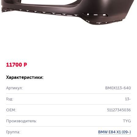
11700 Р
Характеристики:
Артикул:
BM0X113-640
Год:
13-
OEM:
51127345036
Производитель:
TYG
Группа:
BMW E84 X1 (09-)