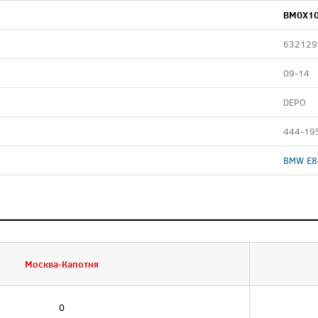
BM0X10
632129
09-14
DEPO
444-19
BMW E84
Москва-Капотня
0