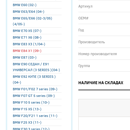
BMW E60 (02-)
Артикул
BMW E63/E64 (04-)
ОЕМ#
BMW E65/E66 (02-3/05)
(4/05-)
Год
BMW E70 X5 (07-)
BMW E71 X6 (08-)
Производитель
BMW E83 X3 (1/04-)
BMW E84 X1 (09-)
Номер производителя
BMW E87 (03-)
BMW E90 СЕДАН / E91
Группа
УНИВЕРСАЛ (3 SERIES )(04-)
BMW E92 КУПЕ (3 SERIES )
(04-)
НАЛИЧИЕ НА СКЛАДАХ
BMW F01/F02 7 series (09-)
BMW F07 GT 5 series (09-)
BMW F10 5 series (10-)
BMW F15 X5 (13-)
BMW F20/F21 1 series (11-)
BMW F25 X3 (11-)
BMW F30 3 series (12-)