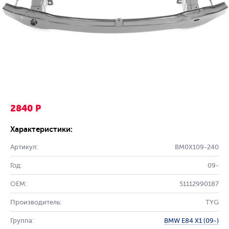
2840 Р
Характеристики:
Артикул:
BM0X109-240
Год:
09-
OEM:
51112990187
Производитель:
TYG
Группа:
BMW E84 X1 (09-)