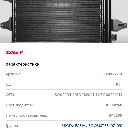
2293 Р
Характеристики:
Артикул:
SDFAB99-931
Год:
99-
OEM:
6Q0820411/6Q0820411H/6Q0820411J
Производитель:
K - Китай
Номер производителя:
94628K
Группа:
SKODA FABIA / ROOMSTER (07-09)