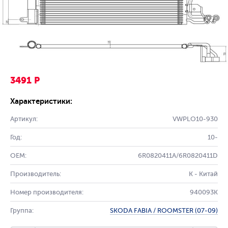
3491 Р
Характеристики:
Артикул:
VWPLO10-930
Год:
10-
OEM:
6R0820411A/6R0820411D
Производитель:
K - Китай
Номер производителя:
940093K
Группа:
SKODA FABIA / ROOMSTER (07-09)