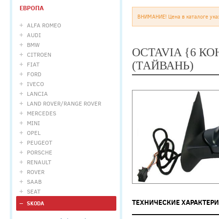
ЕВРОПА
ВНИМАНИЕ! Цена в каталоге ука
ALFA ROMEO
AUDI
BMW
OCTAVIA {6 КО
CITROEN
(ТАЙВАНЬ)
FIAT
FORD
IVECO
LANCIA
LAND ROVER/RANGE ROVER
MERCEDES
MINI
OPEL
PEUGEOT
PORSCHE
RENAULT
ROVER
SAAB
SEAT
ТЕХНИЧЕСКИЕ ХАРАКТЕР
SKODA