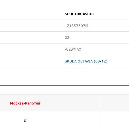
SDOCT08-450X-L
1Z1857507M
08-
VIEWMAX
SKODA OCTAVIA (08-12)
Москва-Капотня
0