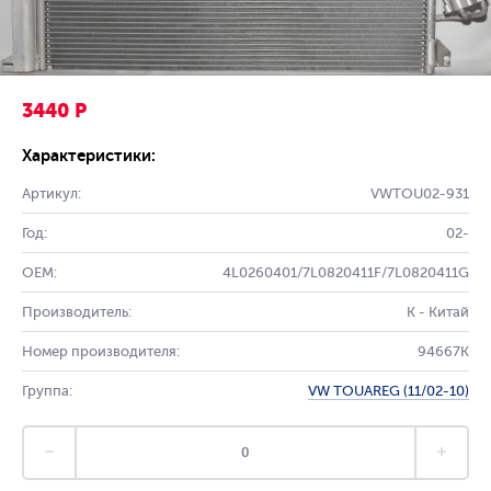
3440 Р
Характеристики:
Артикул:
VWTOU02-931
Год:
02-
OEM:
4L0260401/7L0820411F/7L0820411G
Производитель:
K - Китай
Номер производителя:
94667K
Группа:
VW TOUAREG (11/02-10)