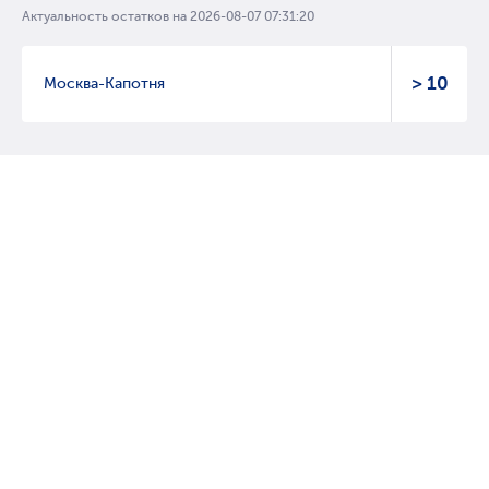
Актуальность остатков на
2026-08-07 07:31:20
> 10
Москва-Капотня
© 2007 – 2017 Форвард, интернет магазин автозапчастей, склад
автозапчастей в Москве, автозапчасти оптом от производителей»
Создание сайта –
WebGK