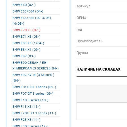
BMW E60 (02-)
Артикул
BMW E63/E64 (04-)
ОЕМ#
BMW E65/E66 (02-3/05)
(4/05-)
Год
BMW E70 X5 (07-)
BMW E71 X6 (08-)
Производитель
BMW E83 X3 (1/04-)
BMW E84 X1 (09-)
Группа
BMW E87 (03-)
BMW E90 СЕДАН / E91
УНИВЕРСАЛ (3 SERIES )(04-)
НАЛИЧИЕ НА СКЛАДАХ
BMW E92 КУПЕ (3 SERIES )
(04-)
BMW F01/F02 7 series (09-)
BMW F07 GT 5 series (09-)
BMW F10 5 series (10-)
BMW F15 X5 (13-)
BMW F20/F21 1 series (11-)
BMW F25 X3 (11-)
BMW F30 3 series (12-)