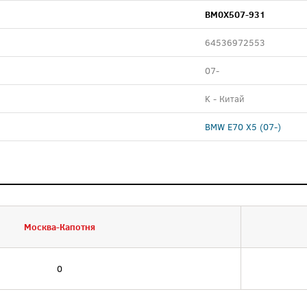
BM0X507-931
64536972553
07-
K - Китай
BMW E70 X5 (07-)
Москва-Капотня
0