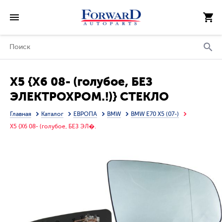
X5 {X6 08- (голубое, БЕЗ
ЭЛЕКТРОХРОМ.!)} СТЕКЛО
ЗЕРКАЛА ПРАВ ЭЛЕКТР С
Главная
Каталог
ЕВРОПА
BMW
BMW E70 X5 (07-)
ПОДОГРЕВ 4 КОНТ (ASPHERICAL)
X5 {X6 08- (голубое, БЕЗ ЭЛ�.
(ТАЙВАНЬ)