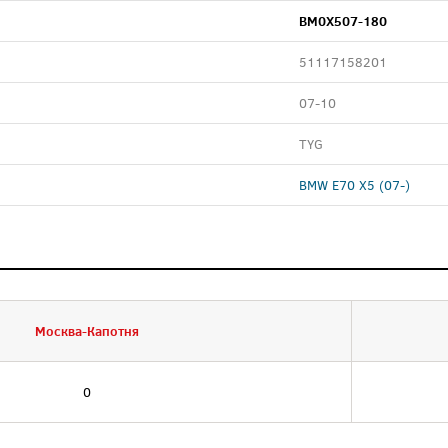
BM0X507-180
51117158201
07-10
TYG
BMW E70 X5 (07-)
Москва-Капотня
0