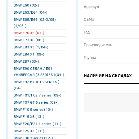
BMW E60 (02-)
Артикул
BMW E63/E64 (04-)
ОЕМ#
BMW E65/E66 (02-3/05)
(4/05-)
Год
BMW E70 X5 (07-)
BMW E71 X6 (08-)
Производитель
BMW E83 X3 (1/04-)
BMW E84 X1 (09-)
Группа
BMW E87 (03-)
BMW E90 СЕДАН / E91
УНИВЕРСАЛ (3 SERIES )(04-)
НАЛИЧИЕ НА СКЛАДАХ
BMW E92 КУПЕ (3 SERIES )
(04-)
BMW F01/F02 7 series (09-)
BMW F07 GT 5 series (09-)
BMW F10 5 series (10-)
BMW F15 X5 (13-)
BMW F20/F21 1 series (11-)
BMW F25 X3 (11-)
BMW F30 3 series (12-)