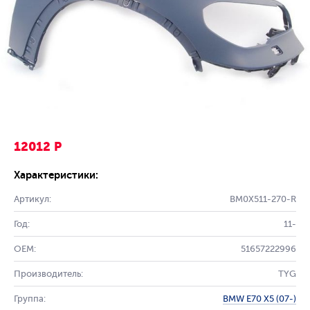
12012 Р
Характеристики:
Артикул:
BM0X511-270-R
Год:
11-
OEM:
51657222996
Производитель:
TYG
Группа:
BMW E70 X5 (07-)