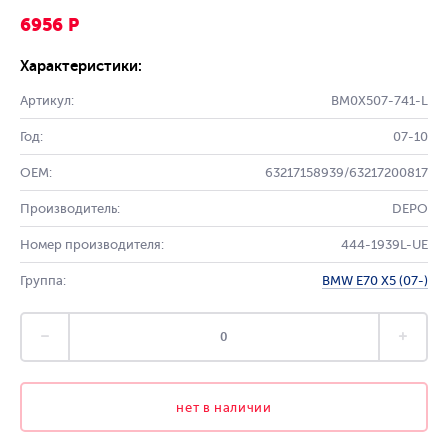
6956 Р
Характеристики:
Артикул:
BM0X507-741-L
Год:
07-10
OEM:
63217158939/63217200817
Производитель:
DEPO
Номер производителя:
444-1939L-UE
Группа:
BMW E70 X5 (07-)
нет в наличии