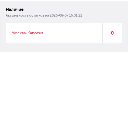
Наличие:
Актуальность остатков на
2026-08-07 16:01:22
0
Москва-Капотня
© 2007 – 2017 Форвард, интернет магазин автозапчастей, склад
автозапчастей в Москве, автозапчасти оптом от производителей»
Создание сайта –
WebGK