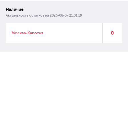
Наличие:
Актуальность остатков на
2026-08-07 21:01:19
0
Москва-Капотня
© 2007 – 2017 Форвард, интернет магазин автозапчастей, склад
автозапчастей в Москве, автозапчасти оптом от производителей»
Создание сайта –
WebGK