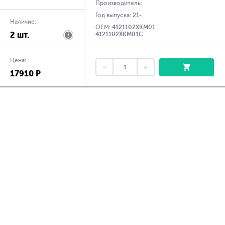
Производитель:
Год выпуска:
21-
Наличие:
OEM:
4121102XKM01
2 шт.
4121102XKM01C
Цена:
17910 Р