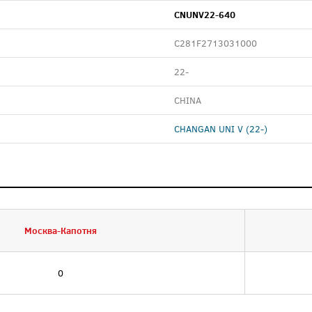
CNUNV22-640
C281F2713031000
22-
CHINA
CHANGAN UNI V (22-)
Москва-Капотня
0