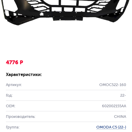
4776 Р
Характеристики:
Артикул:
OMOC522-160
Год:
22-
OEM:
602002155AA
Производитель:
CHINA
Группа:
OMODA C5 (22-)