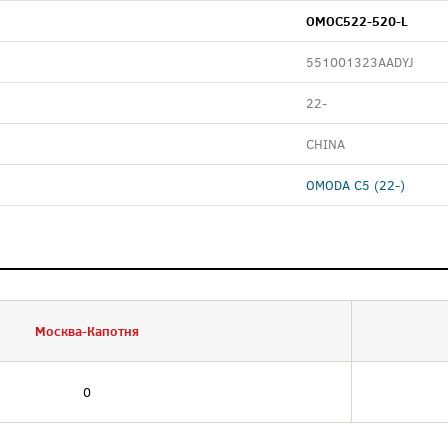
OMOC522-520-L
551001323AADYJ
22-
CHINA
OMODA C5 (22-)
Москва-Капотня
0