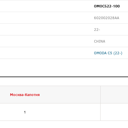
OMOC522-100
602002028AA
22-
CHINA
OMODA C5 (22-)
Москва-Капотня
1