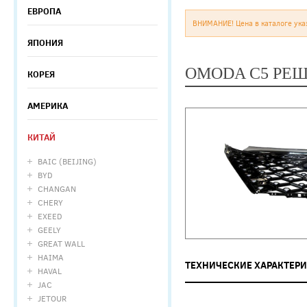
ЕВРОПА
ВНИМАНИЕ! Цена в каталоге ука
ЯПОНИЯ
OMODA C5 РЕШ
КОРЕЯ
АМЕРИКА
КИТАЙ
BAIC (BEIJING)
BYD
CHANGAN
CHERY
EXEED
GEELY
GREAT WALL
HAIMA
ТЕХНИЧЕСКИЕ ХАРАКТЕР
HAVAL
JAC
JETOUR