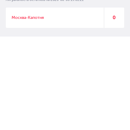
0
Москва-Капотня
© 2007 – 2017 Форвард, интернет магазин автозапчастей, склад
автозапчастей в Москве, автозапчасти оптом от производителей»
Создание сайта –
WebGK
Перейти на полную версию сайта