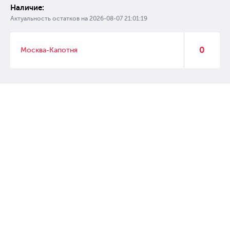
Наличие:
Актуальность остатков на
2026-08-07 21:01:19
0
Москва-Капотня
© 2007 – 2017 Форвард, интернет магазин автозапчастей, склад
автозапчастей в Москве, автозапчасти оптом от производителей»
Создание сайта –
WebGK