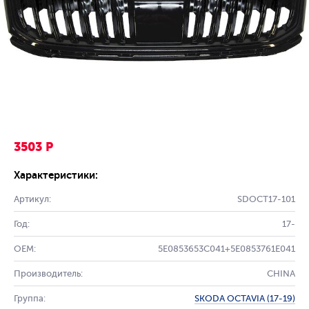
3503 Р
Характеристики:
Артикул:
SDOCT17-101
Год:
17-
OEM:
5E0853653C041+5E0853761E041
Производитель:
CHINA
Группа:
SKODA OCTAVIA (17-19)