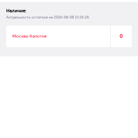
Наличие:
Актуальность остатков на
2026-08-08 21:01:26
0
Москва-Капотня
© 2007 – 2017 Форвард, интернет магазин автозапчастей, склад
автозапчастей в Москве, автозапчасти оптом от производителей»
Создание сайта –
WebGK