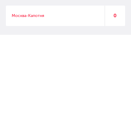
0
Москва-Капотня
© 2007 – 2017 Форвард, интернет магазин автозапчастей, склад
автозапчастей в Москве, автозапчасти оптом от производителей»
Создание сайта –
WebGK
Перейти на полную версию сайта