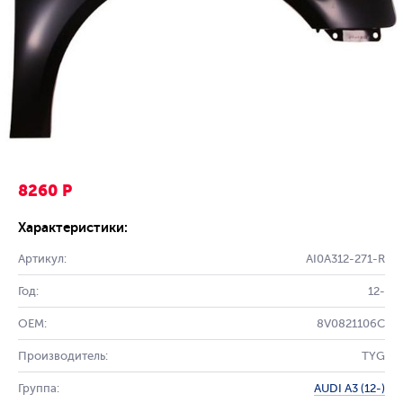
8260 Р
Характеристики:
Артикул:
AI0A312-271-R
Год:
12-
OEM:
8V0821106C
Производитель:
TYG
Группа:
AUDI A3 (12-)