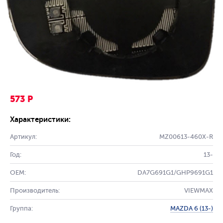
573 Р
Характеристики:
Артикул:
MZ00613-460X-R
Год:
13-
OEM:
DA7G691G1/GHP9691G1
Производитель:
VIEWMAX
Группа:
MAZDA 6 (13-)