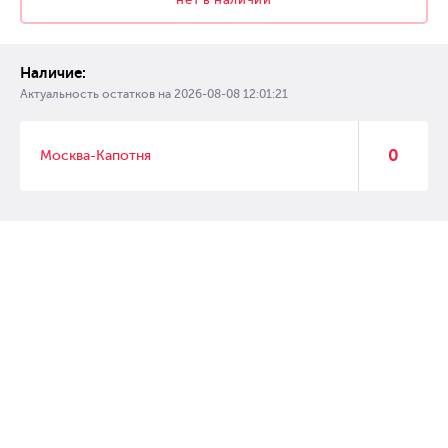
Наличие:
Актуальность остатков на
2026-08-08 12:01:21
0
Москва-Капотня
© 2007 – 2017 Форвард, интернет магазин автозапчастей, склад
автозапчастей в Москве, автозапчасти оптом от производителей»