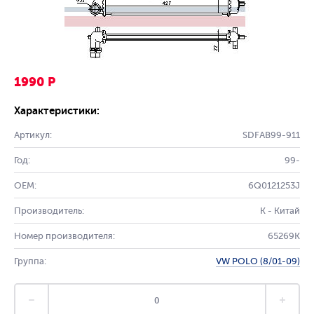
1990 Р
Характеристики:
Артикул:
SDFAB99-911
Год:
99-
OEM:
6Q0121253J
Производитель:
K - Китай
Номер производителя:
65269K
Группа:
VW POLO (8/01-09)