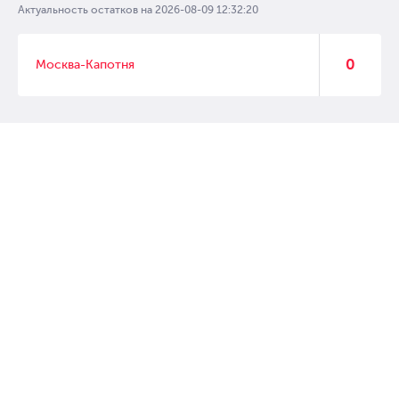
Актуальность остатков на
2026-08-09 12:32:20
0
Москва-Капотня
© 2007 – 2017 Форвард, интернет магазин автозапчастей, склад
автозапчастей в Москве, автозапчасти оптом от производителей»
Создание сайта –
WebGK
Перейти на полную версию сайта