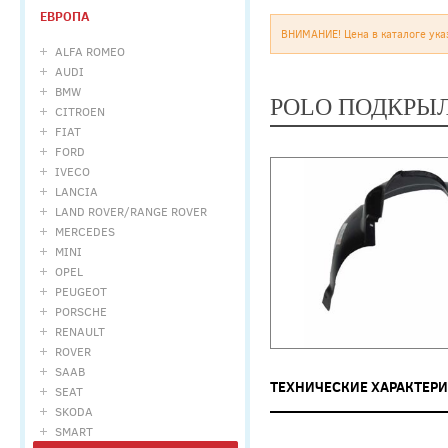
ЕВРОПА
ВНИМАНИЕ! Цена в каталоге ука
ALFA ROMEO
AUDI
BMW
POLO ПОДКРЫЛО
CITROEN
FIAT
FORD
IVECO
LANCIA
LAND ROVER/RANGE ROVER
MERCEDES
MINI
OPEL
PEUGEOT
PORSCHE
RENAULT
ROVER
SAAB
ТЕХНИЧЕСКИЕ ХАРАКТЕР
SEAT
SKODA
SMART