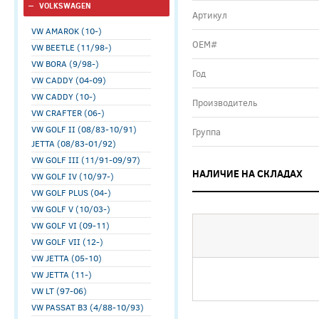
VOLKSWAGEN
Артикул
VW AMAROK (10-)
ОЕМ#
VW BEETLE (11/98-)
VW BORA (9/98-)
Год
VW CADDY (04-09)
VW CADDY (10-)
Производитель
VW CRAFTER (06-)
VW GOLF II (08/83-10/91)
Группа
JETTA (08/83-01/92)
VW GOLF III (11/91-09/97)
НАЛИЧИЕ НА СКЛАДАХ
VW GOLF IV (10/97-)
VW GOLF PLUS (04-)
VW GOLF V (10/03-)
VW GOLF VI (09-11)
VW GOLF VII (12-)
VW JETTA (05-10)
VW JETTA (11-)
VW LT (97-06)
VW PASSAT B3 (4/88-10/93)