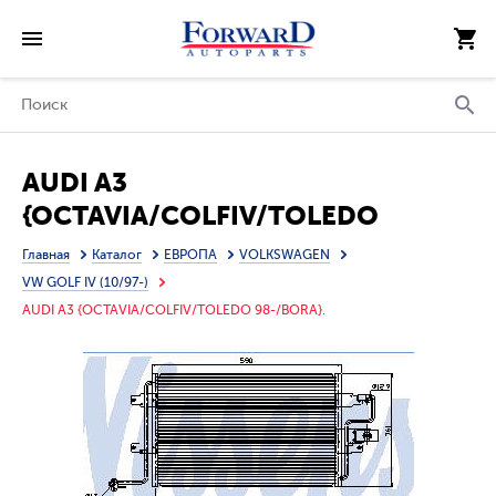
AUDI A3
{OCTAVIA/COLFIV/TOLEDO
98-/BORA} КОНДЕНСАТОР
Главная
Каталог
ЕВРОПА
VOLKSWAGEN
КОНДИЦ (NISSENS) (NRF) (GERI)
VW GOLF IV (10/97-)
(см.каталог)
AUDI A3 {OCTAVIA/COLFIV/TOLEDO 98-/BORA}.