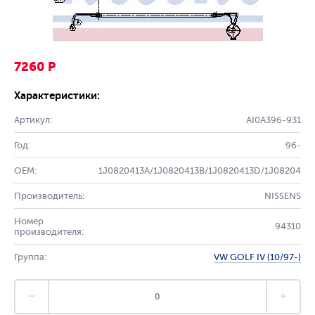
7260 Р
Характеристики:
Артикул:
AI0A396-931
Год:
96-
OEM:
1J0820413A/1J0820413B/1J0820413D/1J08204
Производитель:
NISSENS
Номер
94310
производителя:
Группа:
VW GOLF IV (10/97-)