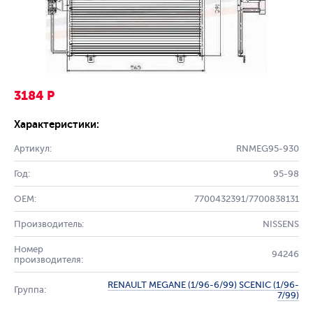
3184 Р
Характеристики:
Артикул:
RNMEG95-930
Год:
95-98
OEM:
7700432391/7700838131
Производитель:
NISSENS
Номер
94246
производителя:
RENAULT MEGANE (1/96-6/99) SCENIC (1/96-
Группа:
7/99)