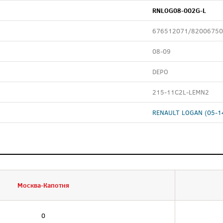
RNLOG08-002G-L
676512071/8200675
08-09
DEPO
215-11C2L-LEMN2
RENAULT LOGAN (05-1
Москва-Капотня
0