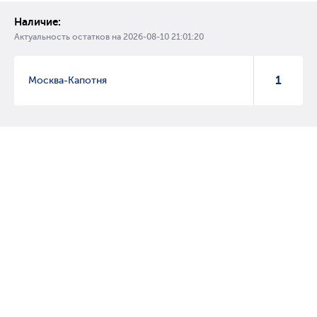
Наличие:
Актуальность остатков на
2026-08-10 21:01:20
1
Москва-Капотня
© 2007 – 2017 Форвард, интернет магазин автозапчастей, склад
автозапчастей в Москве, автозапчасти оптом от производителей»
Создание сайта –
WebGK