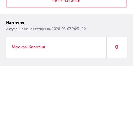
нет в наличии
Наличие:
Актуальность остатков на
2026-08-07 20:31:20
0
Москва-Капотня
© 2007 – 2017 Форвард, интернет магазин автозапчастей, склад
автозапчастей в Москве, автозапчасти оптом от производителей»