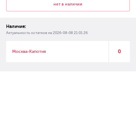
нет в наличии
Наличие:
Актуальность остатков на
2026-08-08 21:01:26
0
Москва-Капотня
© 2007 – 2017 Форвард, интернет магазин автозапчастей, склад
автозапчастей в Москве, автозапчасти оптом от производителей»